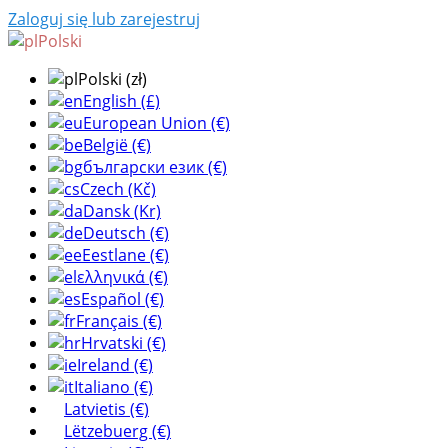
Zaloguj się lub zarejestruj
Polski
Polski (zł)
English (£)
European Union (€)
België (€)
български език (€)
Czech (Kč)
Dansk (Kr)
Deutsch (€)
Eestlane (€)
ελληνικά (€)
Español (€)
Français (€)
Hrvatski (€)
Ireland (€)
Italiano (€)
Latvietis (€)
Lëtzebuerg (€)